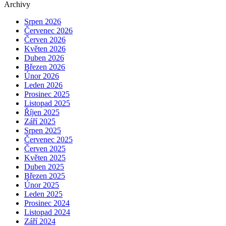
Archivy
Srpen 2026
Červenec 2026
Červen 2026
Květen 2026
Duben 2026
Březen 2026
Únor 2026
Leden 2026
Prosinec 2025
Listopad 2025
Říjen 2025
Září 2025
Srpen 2025
Červenec 2025
Červen 2025
Květen 2025
Duben 2025
Březen 2025
Únor 2025
Leden 2025
Prosinec 2024
Listopad 2024
Září 2024