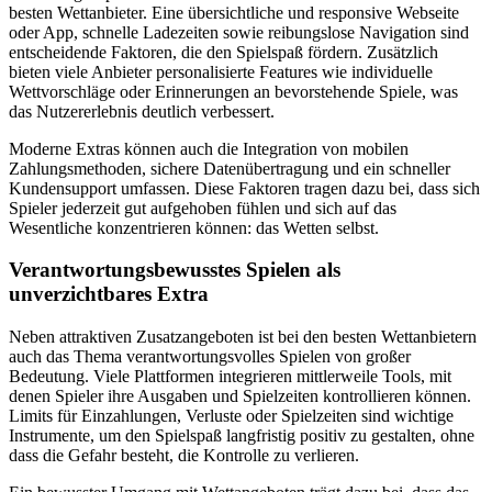
besten Wettanbieter. Eine übersichtliche und responsive Webseite
oder App, schnelle Ladezeiten sowie reibungslose Navigation sind
entscheidende Faktoren, die den Spielspaß fördern. Zusätzlich
bieten viele Anbieter personalisierte Features wie individuelle
Wettvorschläge oder Erinnerungen an bevorstehende Spiele, was
das Nutzererlebnis deutlich verbessert.
Moderne Extras können auch die Integration von mobilen
Zahlungsmethoden, sichere Datenübertragung und ein schneller
Kundensupport umfassen. Diese Faktoren tragen dazu bei, dass sich
Spieler jederzeit gut aufgehoben fühlen und sich auf das
Wesentliche konzentrieren können: das Wetten selbst.
Verantwortungsbewusstes Spielen als
unverzichtbares Extra
Neben attraktiven Zusatzangeboten ist bei den besten Wettanbietern
auch das Thema verantwortungsvolles Spielen von großer
Bedeutung. Viele Plattformen integrieren mittlerweile Tools, mit
denen Spieler ihre Ausgaben und Spielzeiten kontrollieren können.
Limits für Einzahlungen, Verluste oder Spielzeiten sind wichtige
Instrumente, um den Spielspaß langfristig positiv zu gestalten, ohne
dass die Gefahr besteht, die Kontrolle zu verlieren.