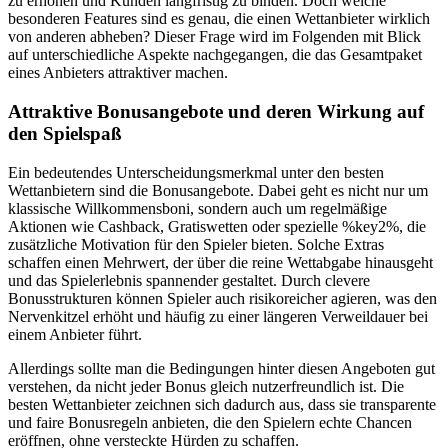
zu erhöhen und Kunden langfristig zu binden. Doch welche
besonderen Features sind es genau, die einen Wettanbieter wirklich
von anderen abheben? Dieser Frage wird im Folgenden mit Blick
auf unterschiedliche Aspekte nachgegangen, die das Gesamtpaket
eines Anbieters attraktiver machen.
Attraktive Bonusangebote und deren Wirkung auf
den Spielspaß
Ein bedeutendes Unterscheidungsmerkmal unter den besten
Wettanbietern sind die Bonusangebote. Dabei geht es nicht nur um
klassische Willkommensboni, sondern auch um regelmäßige
Aktionen wie Cashback, Gratiswetten oder spezielle %key2%, die
zusätzliche Motivation für den Spieler bieten. Solche Extras
schaffen einen Mehrwert, der über die reine Wettabgabe hinausgeht
und das Spielerlebnis spannender gestaltet. Durch clevere
Bonusstrukturen können Spieler auch risikoreicher agieren, was den
Nervenkitzel erhöht und häufig zu einer längeren Verweildauer bei
einem Anbieter führt.
Allerdings sollte man die Bedingungen hinter diesen Angeboten gut
verstehen, da nicht jeder Bonus gleich nutzerfreundlich ist. Die
besten Wettanbieter zeichnen sich dadurch aus, dass sie transparente
und faire Bonusregeln anbieten, die den Spielern echte Chancen
eröffnen, ohne versteckte Hürden zu schaffen.