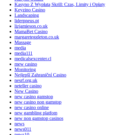
Kasyno Z Wypłatą Skrill: Czas, Limity i Opłaty
Keyzino Casino
Landscaping
liderpneus.pt
lizjamieson.co.uk
MamaBet Casino
margareteggleton.co.uk
Massage
media
media111
medicalsexcenter.cl
mew casino
Monitoring
Nejlepší Zahraniční Casino
nesrf.org.uk
neteller casino
New Casino
new casino gamstop
new casino non gamstop
new casino online
new gambling platfom
new non gamstop casinos
news
news011
news10