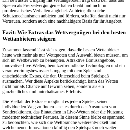
Ein bewusster Umgang mit Wettangeboten trägt dazu bei, dass das
Spielen als Freizeitvergnügen erhalten bleibt und nicht in
problematisches Verhalten abgleitet. Anbieter, die solche
Schutzmechanismen anbieten und fördern, schaffen damit nicht nur
Vertrauen, sondern auch eine nachhaltigere Basis für ihr Angebot.
Fazit: Wie Extras das Wettvergnügen bei den besten
Wettanbietern steigern
Zusammenfassend lässt sich sagen, dass die besten Wettanbieter
heute weit mehr als nur Wettquoten und Auswahl bieten müssen, um
sich im Wettbewerb zu behaupten. Attraktive Bonusangebote,
innovative Live-Wetten, benutzerfreundliche Technologien und ein
verantwortungsbewusster Umgang mit dem Spiel sind
entscheidende Extras, die den Unterschied beim Spielspaß
ausmachen. Wer diese Aspekte berücksichtigt, kann das Wetten
nicht nur als Chance auf Gewinn sehen, sondern als ein
ganzheitliches und unterhaltsames Erlebnis.
Die Vielfalt der Extras ermöglicht es jedem Spieler, seinen
individuellen Weg zu finden – sei es durch das Ausnutzen von
Sonderaktionen, das Eintauchen in Live-Wetten oder die Nutzung
moderner technischer Features. In diesem Sinne bleibt es spannend
zu beobachten, wie sich die Wettbranche weiterentwickelt und
welche neuen Innovationen künftig den Spielspaß noch weiter