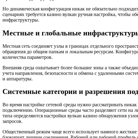
Но динамическая конфигурация никак не обязательно подходи
сценариях требуется казино вулкан ручная настройка, чтобы о
инфраструктуры.
Местные и глобальные инфраструктур
Местная сеть соединяет узлы в границах отдельного пространс
обращения до общим папкам и локальным ресурсам. Конфигура
количества параметров.
Внешняя среда охватывает более большие зоны а также объеди
учета направления, безопасности и обмена с удаленными сист
и аппаратуры.
Системные категории и разрешения по
Во время настройке сетевой среды нужно рассматривать никак 
подключению. Операционные среды часто разделяют сети на л
типа определяются настройки вулкан казино обнаружения узл
запросов.
Общественный режим чаще всего использует намного жесткие 
блокирует лишние соединения. Рабочий или рабочий профиль 