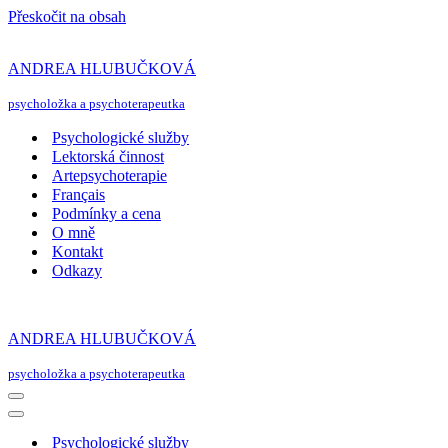
Přeskočit na obsah
ANDREA HLUBUČKOVÁ
psycholožka a psychoterapeutka
Psychologické služby
Lektorská činnost
Artepsychoterapie
Français
Podmínky a cena
O mně
Kontakt
Odkazy
ANDREA HLUBUČKOVÁ
psycholožka a psychoterapeutka
Navigační
menu
Navigační
menu
Psychologické služby