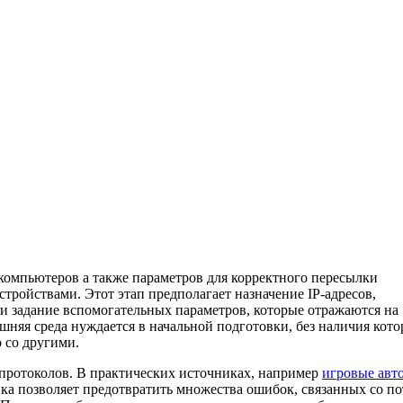
 компьютеров а также параметров для корректного пересылки
тройствами. Этот этап предполагает назначение IP-адресов,
 и задание вспомогательных параметров, которые отражаются на
шняя среда нуждается в начальной подготовки, без наличия кото
 со другими.
и протоколов. В практических источниках, например
игровые авт
ойка позволяет предотвратить множества ошибок, связанных со п