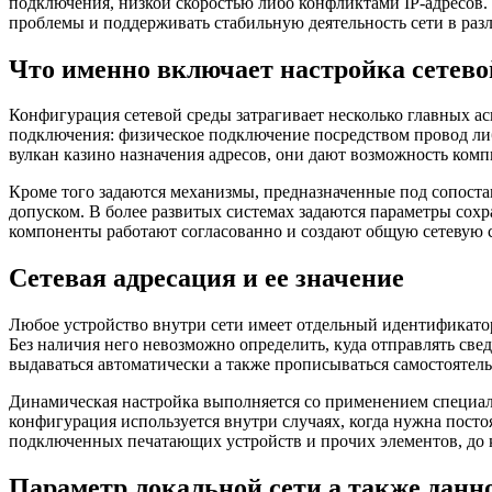
подключения, низкой скоростью либо конфликтами IP-адресов.
проблемы и поддерживать стабильную деятельность сети в раз
Что именно включает настройка сетево
Конфигурация сетевой среды затрагивает несколько главных а
подключения: физическое подключение посредством провод либо
вулкан казино назначения адресов, они дают возможность комп
Кроме того задаются механизмы, предназначенные под сопоста
допуском. В более развитых системах задаются параметры сохр
компоненты работают согласованно и создают общую сетевую с
Сетевая адресация и ее значение
Любое устройство внутри сети имеет отдельный идентификатор
Без наличия него невозможно определить, куда отправлять све
выдаваться автоматически а также прописыватьcя самостоятель
Динамическая настройка выполняется со применением специаль
конфигурация используется внутри случаях, когда нужна посто
подключенных печатающих устройств и прочих элементов, до 
Параметр локальной сети а также данн