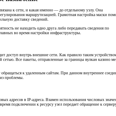
связана к сети, и какая именно — до отдельному узлу. Она
регулирования маршрутизацией. Грамотная настройка маски пом
ильную доставку сведений.
ятность не находить одно друга либо передавать сведения по
 главных во время настройки инфраструктуры.
одит доступ внутрь внешние сети. Как правило таким устройство
 сетью. Все пакеты, отправленные за границы вулкан казино м
т обращаться к удаленным сайтам. При данном внутреннее соеди
лиз проблемы.
овых адресов в IP-адреса. Взамен использования числовых значе
 время подключении к ресурсу узел передает обращение к сервер