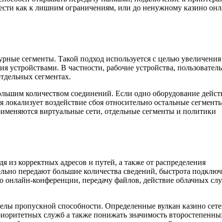
ести как к лишним ограничениям, или до ненужному казино он
турные сегменты. Такой подход используется с целью увеличения
ия устройствами. В частности, рабочие устройства, пользовател
отдельных сегментах.
ольшим количеством соединений. Если одно оборудование дейст
 локализует воздействие сбоя относительно остальные сегмент
рименяются виртуальные сети, отдельные сегменты и политики
я из корректных адресов и путей, а также от распределения
ельно передают большие количества сведений, быстрота подклю
но онлайн-конференции, передачу файлов, действие облачных сл
делы пропускной способности. Определенные вулкан казино сет
риоритетных служб а также понижать значимость второстепенны