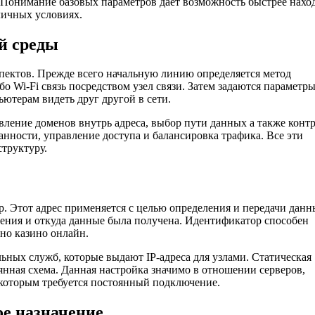
 Понимание базовых параметров дает возможность быстрее нахо
личных условиях.
й среды
спектов. Прежде всего начальную линию определяется метод
 Wi-Fi связь посредством узел связи. Затем задаются параметр
ьютерам видеть друг другой в сети.
вление доменов внутрь адреса, выбор пути данных а также конт
анности, управление доступа и балансировка трафика. Все эти
труктуру.
. Этот адрес применяется с целью определения и передачи данн
дения и откуда данные была получена. Идентификатор способен
но казино онлайн.
ных служб, которые выдают IP-адреса для узлами. Статическая
янная схема. Данная настройка значимо в отношении серверов,
которым требуется постоянный подключение.
ое назначение