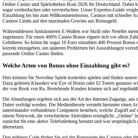
Online Casino und Spielotheken Boni 2026 für Deutschland. Dabei kön
sogar verdreifachen oder vervierfachen. Unser Experten-Guide vergle
Einzahlung bis hin zum Willkommensbonus. Casinos mit schneller A
Casinos Limits auf den maximalen Gewinn aus Bonusgeld.
Währenddessen funktionieren E-Wallets wie Skrill oder Neteller meis
zugelassen. Für einen 400% Casino Bonus eignen sich vor allem Zahl
Gebühren. So könnt ihr sogar 10 Euro einzahlen 400 Prozent Bonus er
korrekt einzugeben, um späteren Problemen bei Auszahlungen vorzu
passende Online Casino finden.
Welche Arten von Bonus ohne Einzahlung gibt es?
Hier können Sie Novoline Spiele kostenlos spielen und finden unser
Dazu gehören Klassiker wie Eye of Horus oder El Torero genauso wie
der von Book von Ra. Bestehende Kunden können sich auf regelmäßig
Die Abstufungen ergeben sich aus der Art des Internet-Zugangs, aus 
Daten verfolgt werden. Die Medientheorie versteht hierunter einen 
untereinander verbundenen Computern bestehen, welche Zugriff auf da
einem Netzwerk, die verschiedene Aktivitäten ermöglicht. „Online“ lei
zunächst für eine aktive Telefonleitung benutzt und war ursprünglich
übersetzen.
Den gültigen Code finden Sie auf der Bonusseite des Casinos oder ü