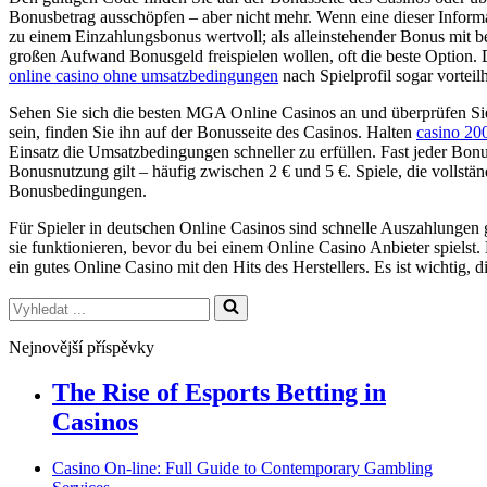
Bonusbetrag ausschöpfen – aber nicht mehr. Wenn eine dieser Informat
zu einem Einzahlungsbonus wertvoll; als alleinstehender Bonus mit be
großen Aufwand Bonusgeld freispielen wollen, oft die beste Option. D
online casino ohne umsatzbedingungen
nach Spielprofil sogar vorteil
Sehen Sie sich die besten MGA Online Casinos an und überprüfen Sie
sein, finden Sie ihn auf der Bonusseite des Casinos. Halten
casino 20
Einsatz die Umsatzbedingungen schneller zu erfüllen. Fast jeder Bon
Bonusnutzung gilt – häufig zwischen 2 € und 5 €. Spiele, die vollständ
Bonusbedingungen.
Für Spieler in deutschen Online Casinos sind schnelle Auszahlungen 
sie funktionieren, bevor du bei einem Online Casino Anbieter spiels
ein gutes Online Casino mit den Hits des Herstellers. Es ist wichtig
Vyhledat
...
Nejnovější příspěvky
The Rise of Esports Betting in
Casinos
Casino On-line: Full Guide to Contemporary Gambling