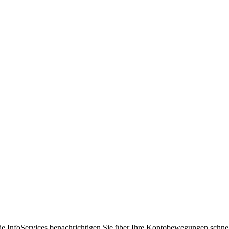
Die InfoServices benachrichtigen Sie über Ihre Kontobewegungen schne