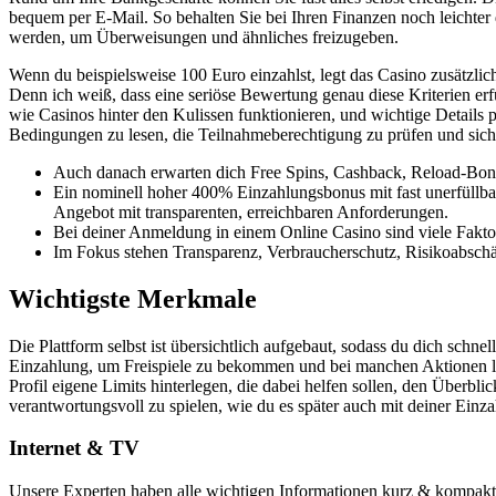
bequem per E-Mail. So behalten Sie bei Ihren Finanzen noch leicht
werden, um Überweisungen und ähnliches freizugeben.
Wenn du beispielsweise 100 Euro einzahlst, legt das Casino zusätzli
Denn ich weiß, dass eine seriöse Bewertung genau diese Kriterien erfü
wie Casinos hinter den Kulissen funktionieren, und wichtige Details 
Bedingungen zu lesen, die Teilnahmeberechtigung zu prüfen und siche
Auch danach erwarten dich Free Spins, Cashback, Reload-Bo
Ein nominell hoher 400% Einzahlungsbonus mit fast unerfüllba
Angebot mit transparenten, erreichbaren Anforderungen.
Bei deiner Anmeldung in einem Online Casino sind viele Faktor
Im Fokus stehen Transparenz, Verbraucherschutz, Risikoabschä
Wichtigste Merkmale
Die Plattform selbst ist übersichtlich aufgebaut, sodass du dich schne
Einzahlung, um Freispiele zu bekommen und bei manchen Aktionen las
Profil eigene Limits hinterlegen, die dabei helfen sollen, den Überbl
verantwortungsvoll zu spielen, wie du es später auch mit deiner Einzah
Internet & TV
Unsere Experten haben alle wichtigen Informationen kurz & kompakt f