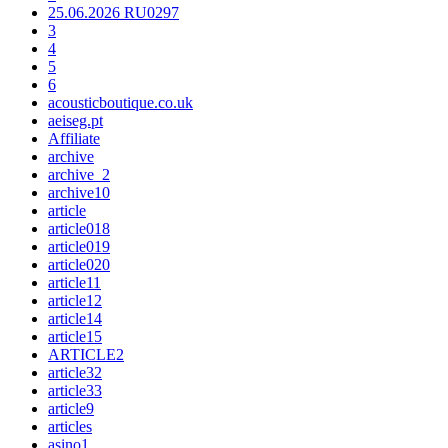
25.06.2026 RU0297
3
4
5
6
acousticboutique.co.uk
aeiseg.pt
Affiliate
archive
archive_2
archive10
article
article018
article019
article020
article11
article12
article14
article15
ARTICLE2
article32
article33
article9
articles
asino1