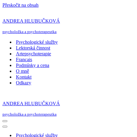
Přeskočit na obsah
ANDREA HLUBUČKOVÁ
psycholožka a psychoterapeutka
Psychologické služby
Lektorská činnost
Artepsychoterapie
Français
Podmínky a cena
O mně
Kontakt
Odkazy
ANDREA HLUBUČKOVÁ
psycholožka a psychoterapeutka
Navigační
menu
Navigační
menu
Psychologické služby