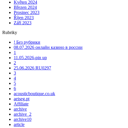
Květen 2024
Březen 2024
Prosinec 2023
Říjen 2023
Září 2023
Rubriky
! Без рубрики
08.07.2026 онлайн казино в россии
1
11.05.2026-pin up
2
25.06.2026 RU0297
3
4
5
6
acousticboutique.co.uk
aeiseg.pt
Affiliate
archive
archive_2
archive10
article