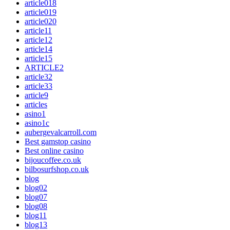
article018
article019
article020
article11
article12
article14
article15
ARTICLE2
article32
article33
article9
articles
asino1
asino1c
aubergevalcarroll.com
Best gamstop casino
Best online casino
bijoucoffee.co.uk
bilbosurfshop.co.uk
blog
blog02
blog07
blog08
blog11
blog13