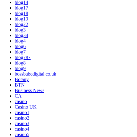
blog14
blog17
blog18
blog19
blog22
blog3
blog34
blog4
blog6
blog7
blog787
blog8
blog9
bossbabedigital.co.uk
Botany
BTN
Business News
CA
casino
Casino UK
casino1
casino2
casino3
casino4
casino5