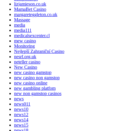
lizjamieson.co.uk
MamaBet Casino
margareteggleton.co.uk
Massage
media
media111
medicalsexcenter.cl
mew casino
Monitoring
Nejlepší Zahraniční Casino
nesrf.org.uk
neteller casino
New Casino
new casino gamstop
new casino non gamstop
new casino online
new gambling platfom
new non gamstop casinos
news
news011
news10
news12
news14
news15
news18