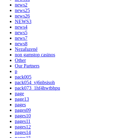
news2
news25
news26
NEWS3
news4
news5
news7
news8
Nezařazené
non gamstop casinos
Other
Our Partners
p
pack005
pack054_vj6nbsisoh
pack073_1hf4hwtbhpu
page
page13
pages
pages09
pages10
pages11
pages12
pages14
pages15