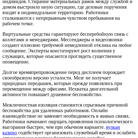
индивидов. Стирание материальных рамок между службой и
домом выстроило иную ситуацию, где деловые поручения
входят в индивидуальное территорию. Работники
сталкиваются с непрерывным чувством пребывания на
рабочем точке.
Виртуальные средства гарантируют бесперебойную связь с
коллегами и менеджерами. Мессенджеры и видеозвонки
создают иллюзию требуемой немедленной отклика на любое
сообщение. Эксперты констатируют рост волнения у
служащих, которые опасаются проглядеть существенное
оповещение.
Долгое времяпрепровождение перед дисплеем порождает
своеобразную версию усталости. Мозг не получает
природных передышек, которые прежде появлялись при
перемещении между офисами. Нехватка двигательной
активности повышает душевное беспокойство.
Межличностная изоляция становится серьезным причиной
беспокойства для удаленных работников. Онлайн
взаимодействие не заменяет необходимость в живых связях.
Работники начинают ощущать проявления психологического
выгорания быстрее, чем при обычном варианте.
вулкан
казино
содействует организовать служебный время и ослабить