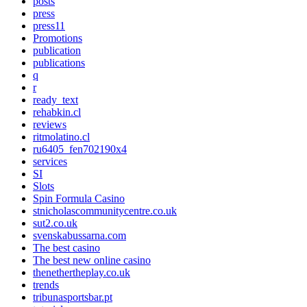
posts
press
press11
Promotions
publication
publications
q
r
ready_text
rehabkin.cl
reviews
ritmolatino.cl
ru6405_fen702190x4
services
SI
Slots
Spin Formula Casino
stnicholascommunitycentre.co.uk
sut2.co.uk
svenskabussarna.com
The best casino
The best new online casino
thenethertheplay.co.uk
trends
tribunasportsbar.pt