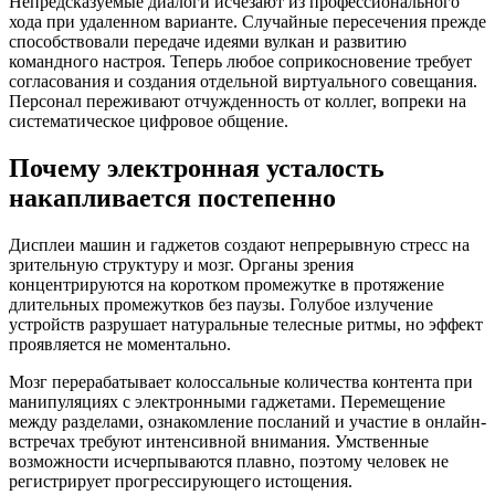
Непредсказуемые диалоги исчезают из профессионального
хода при удаленном варианте. Случайные пересечения прежде
способствовали передаче идеями вулкан и развитию
командного настроя. Теперь любое соприкосновение требует
согласования и создания отдельной виртуального совещания.
Персонал переживают отчужденность от коллег, вопреки на
систематическое цифровое общение.
Почему электронная усталость
накапливается постепенно
Дисплеи машин и гаджетов создают непрерывную стресс на
зрительную структуру и мозг. Органы зрения
концентрируются на коротком промежутке в протяжение
длительных промежутков без паузы. Голубое излучение
устройств разрушает натуральные телесные ритмы, но эффект
проявляется не моментально.
Мозг перерабатывает колоссальные количества контента при
манипуляциях с электронными гаджетами. Перемещение
между разделами, ознакомление посланий и участие в онлайн-
встречах требуют интенсивной внимания. Умственные
возможности исчерпываются плавно, поэтому человек не
регистрирует прогрессирующего истощения.