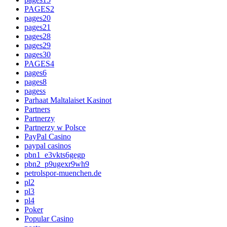
PAGES2
pages20
pages21
pages28
pages29
pages30
PAGES4
pages6
pages8
pagess
Parhaat Maltalaiset Kasinot
Partners
Partnerzy
Partnerzy w Polsce
PayPal Casino
paypal casinos
pbn1_e3vkts6gegp
pbn2_p9ugexr9wh9
petrolspor-muenchen.de
pl2
pl3
pl4
Poker
Popular Casino