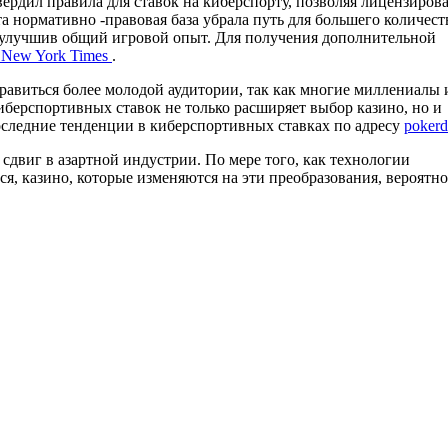
вердил правила для ставок на киберспорту, позволяя лицензиро
а нормативно -правовая база убрала путь для большего количест
, улучшив общий игровой опыт. Для получения дополнительной
 New York Times
.
равиться более молодой аудитории, так как многие миллениалы 
берспортивных ставок не только расширяет выбор казино, но и
последние тенденции в киберспортивных ставках по адресу
poker
 сдвиг в азартной индустрии. По мере того, как технологии
я, казино, которые изменяются на эти преобразования, вероятно