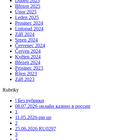
Duben 2025
Březen 2025
Únor 2025
Leden 2025
Prosinec 2024
Listopad 2024
Září 2024
Srpen 2024
Červenec 2024
Červen 2024
Květen 2024
Březen 2024
Prosinec 2023
Říjen 2023
Září 2023
Rubriky
! Без рубрики
08.07.2026 онлайн казино в россии
1
11.05.2026-pin up
2
25.06.2026 RU0297
3
4