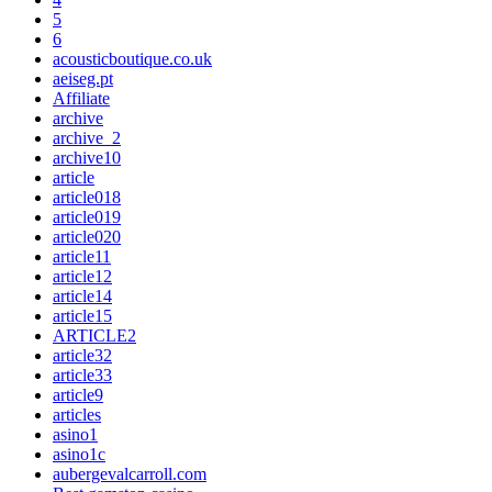
5
6
acousticboutique.co.uk
aeiseg.pt
Affiliate
archive
archive_2
archive10
article
article018
article019
article020
article11
article12
article14
article15
ARTICLE2
article32
article33
article9
articles
asino1
asino1c
aubergevalcarroll.com