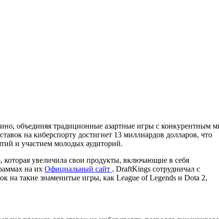
зино, объединяя традиционные азартные игры с конкурентным 
 ставок на киберспорту достигнет 13 миллиардов долларов, что
тий и участием молодых аудиторий.
s, которая увеличила свои продукты, включающие в себя
раммах на их
Официальный сайт
. DraftKings сотрудничал с
на такие знаменитые игры, как League of Legends и Dota 2,