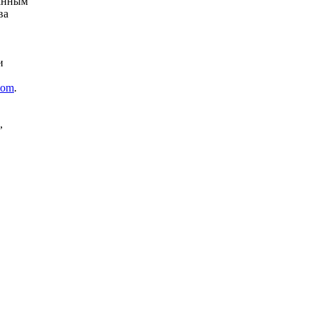
ванным
ва
и
dom
.
,