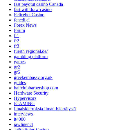
fast payotut casino Canada
fast withdraw casino
Felicebet Casino
fenedi.cl
Forex News
forum
fr1
fr2
fr3
fuerth-regional.de/
gambling platform
games
gr2
gr5
greekembassy.org.uk
guides
hairclubbarbershop.com
Hardware Security
Hypervisors
IGAMING
Ilmaiskierroksia Ilman Kierrätystä
interviews
it4000
jawliner.cl
JetSetSpins Casino