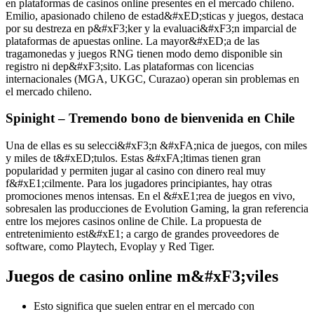
en plataformas de casinos online presentes en el mercado chileno.
Emilio, apasionado chileno de estad&#xED;sticas y juegos, destaca
por su destreza en p&#xF3;ker y la evaluaci&#xF3;n imparcial de
plataformas de apuestas online. La mayor&#xED;a de las
tragamonedas y juegos RNG tienen modo demo disponible sin
registro ni dep&#xF3;sito. Las plataformas con licencias
internacionales (MGA, UKGC, Curazao) operan sin problemas en
el mercado chileno.
Spinight – Tremendo bono de bienvenida en Chile
Una de ellas es su selecci&#xF3;n &#xFA;nica de juegos, con miles
y miles de t&#xED;tulos. Estas &#xFA;ltimas tienen gran
popularidad y permiten jugar al casino con dinero real muy
f&#xE1;cilmente. Para los jugadores principiantes, hay otras
promociones menos intensas. En el &#xE1;rea de juegos en vivo,
sobresalen las producciones de Evolution Gaming, la gran referencia
entre los mejores casinos online de Chile. La propuesta de
entretenimiento est&#xE1; a cargo de grandes proveedores de
software, como Playtech, Evoplay y Red Tiger.
Juegos de casino online m&#xF3;viles
Esto significa que suelen entrar en el mercado con