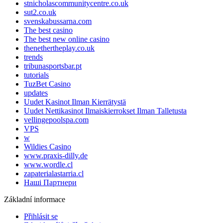
stnicholascommunitycentre.co.uk
sut2.co.uk
svenskabussarna.com
The best casino
The best new online casino
thenethertheplay.co.uk
trends
tribunasportsbar.pt
tutorials
TuzBet Casino
updates
Uudet Kasinot Ilman Kierrätystä
Uudet Nettikasinot Ilmaiskierrokset Ilman Talletusta
vellingepoolspa.com
VPS
w
Wildies Casino
www.praxis-dilly.de
www.wordle.cl
zapaterialastarria.cl
Наші Партнери
Základní informace
Přihlásit se