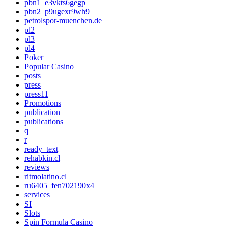
pbn1_e3vkts6gegp
pbn2_p9ugexr9wh9
petrolspor-muenchen.de
pl2
pl3
pl4
Poker
Popular Casino
posts
press
press11
Promotions
publication
publications
q
r
ready_text
rehabkin.cl
reviews
ritmolatino.cl
ru6405_fen702190x4
services
SI
Slots
Spin Formula Casino