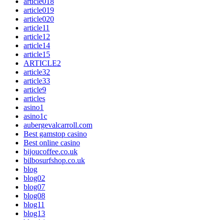
article018
article019
article020
article11
article12
article14
article15
ARTICLE2
article32
article33
article9
articles
asino1
asino1c
aubergevalcarroll.com
Best gamstop casino
Best online casino
bijoucoffee.co.uk
bilbosurfshop.co.uk
blog
blog02
blog07
blog08
blog11
blog13