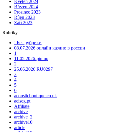
Květen 2024
Březen 2024
Prosinec 2023
Říjen 2023
Září 2023
Rubriky
! Без рубрики
08.07.2026 онлайн казино в россии
1
11.05.2026-pin up
2
25.06.2026 RU0297
3
4
5
6
acousticboutique.co.uk
aeiseg.pt
Affiliate
archive
archive_2
archive10
article