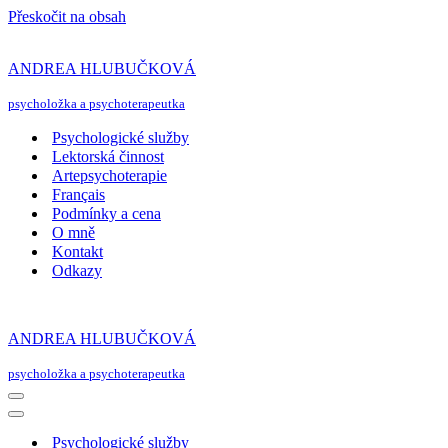
Přeskočit na obsah
ANDREA HLUBUČKOVÁ
psycholožka a psychoterapeutka
Psychologické služby
Lektorská činnost
Artepsychoterapie
Français
Podmínky a cena
O mně
Kontakt
Odkazy
ANDREA HLUBUČKOVÁ
psycholožka a psychoterapeutka
Navigační
menu
Navigační
menu
Psychologické služby