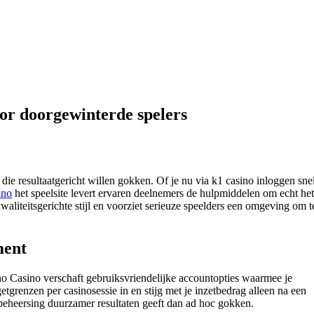
or doorgewinterde spelers
 die resultaatgericht willen gokken. Of je nu via k1 casino inloggen sne
ino
het speelsite levert ervaren deelnemers de hulpmiddelen om echt het
kwaliteitsgerichte stijl en voorziet serieuze speelders een omgeving om 
ment
no Casino verschaft gebruiksvriendelijke accountopties waarmee je
grenzen per casinosessie in en stijg met je inzetbedrag alleen na een
lfbeheersing duurzamer resultaten geeft dan ad hoc gokken.