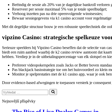
Beëindig de sessie als 20% van je dagelijkse bankroll verloren g
Reserveer per sessie maximaal 5% van je totale speelbudget;
Verhoog inzetten pas na drie opeenvolgende winstsessies;
Bewaar sessiegegevens via k1 casino account voor regelmatige 
Met dit degelijke structuur bouw je een robuuste speeltechniek die ook 
vipzino Casino: strategische spelkeuze v
Serieuze speelders bij Vipzino Casino beseffen dat de selectie van ca
biedt een ruim aanbod waarbij de k2 casino review aantoont dat kaarts
hebben. Verdiep je in de uitbetalingspercentage van elk slotspel en k
Prefereer videopokerspelen zoals Jacks or Better boven standaar
Pas blackjack basisstrategie toe om het huisvoordeel zo klein m
Monitor je spelprestaties met de k1 casino app, waar je ook ben
Door evidence-based afwegingen te toepassen versterk je consequent 
Vyhledat
...
Nejnovější příspěvky
The Rise of Live Dealer Games in