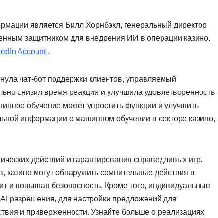
ормации является Билл Хорнбэкл, генеральный директор
жденным защитником для внедрения ИИ в операции казино.
kedIn Account
.
рнула чат-бот поддержки клиентов, управляемый
льно снизил время реакции и улучшила удовлетворенность
ашинное обучение может упростить функции и улучшить
льной информации о машинном обучении в секторе казино,
ических действий и гарантирования справедливых игр.
в, казино могут обнаружить сомнительные действия в
т и повышая безопасность. Кроме того, индивидуальные
 AI разрешения, для настройки предложений для
твия и приверженности. Узнайте больше о реализациях