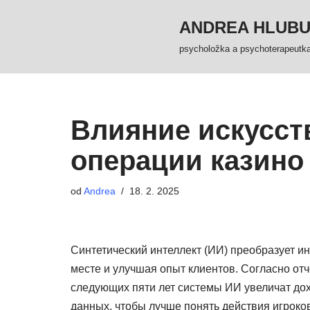
ANDREA HLUB
Přeskočit
psycholožka a psychoterapeutk
na
obsah
Влияние искусст
операции казино
od
Andrea
18. 2. 2025
Синтетический интеллект (ИИ) преобразует и
месте и улучшая опыт клиентов. Согласно отчет
следующих пяти лет системы ИИ увеличат дох
данных, чтобы лучше понять действия игроков