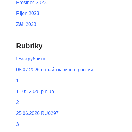
Prosinec 2023
Říjen 2023
Září 2023
Rubriky
! Без рубрики
08.07.2026 онлайн казино в россии
1
11.05.2026-pin up
2
25.06.2026 RU0297
3