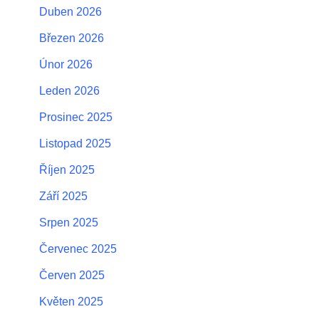
Duben 2026
Březen 2026
Únor 2026
Leden 2026
Prosinec 2025
Listopad 2025
Říjen 2025
Září 2025
Srpen 2025
Červenec 2025
Červen 2025
Květen 2025