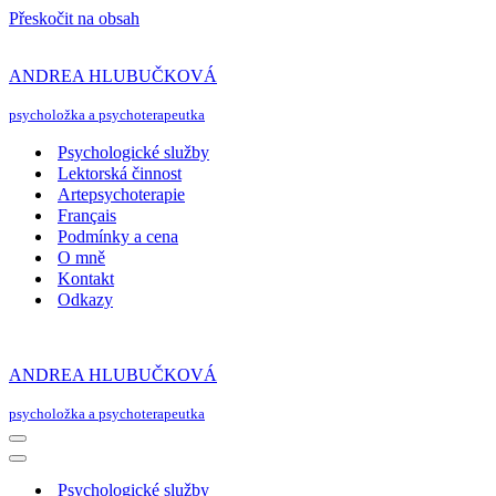
Přeskočit na obsah
ANDREA HLUBUČKOVÁ
psycholožka a psychoterapeutka
Psychologické služby
Lektorská činnost
Artepsychoterapie
Français
Podmínky a cena
O mně
Kontakt
Odkazy
ANDREA HLUBUČKOVÁ
psycholožka a psychoterapeutka
Navigační
menu
Navigační
menu
Psychologické služby