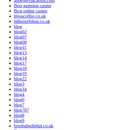
aubergevalcarroll.com
Best gamstop casino
Best online casino
bijoucoffee.co.uk
bilbosurfshop.co.uk
blog
blog02
blog07
blog08
blog11
blog13
blog14
blog17
blog18
blog19
blog22
blog3
blog34
blog4
blog6
blog7
blog787
blog8
blog9
bossbabedigital.co.uk