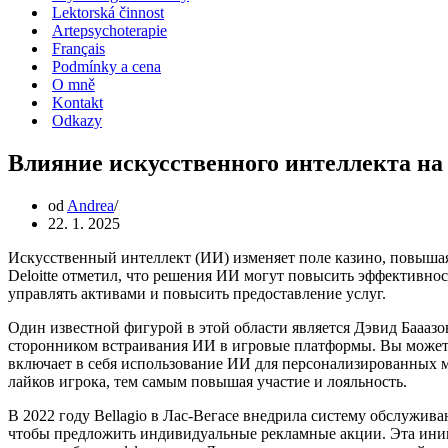
Lektorská činnost
Artepsychoterapie
Français
Podmínky a cena
O mně
Kontakt
Odkazy
Влияние искусственного интеллекта на
od
Andrea
22. 1. 2025
Искусственный интеллект (ИИ) изменяет поле казино, повыша
Deloitte отметил, что решения ИИ могут повысить эффективнос
управлять активами и повысить предоставление услуг.
Один известной фигурой в этой области является Дэвид Баааз
сторонником встраивания ИИ в игровые платформы. Вы можете
включает в себя использование ИИ для персонализированных
лайков игрока, тем самым повышая участие и лояльность.
В 2022 году Bellagio в Лас-Вегасе внедрила систему обслужив
чтобы предложить индивидуальные рекламные акции. Эта иници