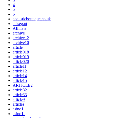
4
5
6
acousticboutique.co.uk
aeiseg.pt
Affiliate
archive
archive_2
archive10
article
article018
article019
article020
article11
article12
article14
article15
ARTICLE2
article32
article33
article9
articles
asino1
asino1c