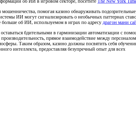
нформации об ИИ в игровом секторе, посетите
The New York Tim
и мошенничества, помогая казино обнаруживать подозрительные
системы ИИ могут сигнализировать о необычных паттернах ставо
те больше об ИИ, используемом в играх по адресу
драгон мани са
ы оставаться бдительными в гармонизации автоматизации с пом
 производительность, прямое взаимодействие между персоналом
осферы. Таким образом, казино должны посвятить себя обучен
нного интеллекта, предоставляя безупречный опыт для всех