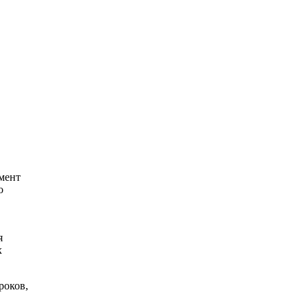
мент
о
я
х
роков,