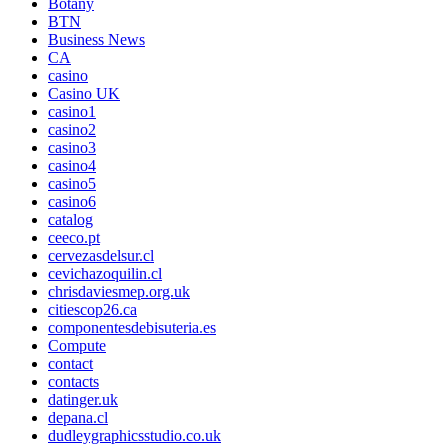
Botany
BTN
Business News
CA
casino
Casino UK
casino1
casino2
casino3
casino4
casino5
casino6
catalog
ceeco.pt
cervezasdelsur.cl
cevichazoquilin.cl
chrisdaviesmep.org.uk
citiescop26.ca
componentesdebisuteria.es
Compute
contact
contacts
datinger.uk
depana.cl
dudleygraphicsstudio.co.uk