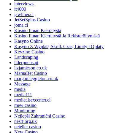
interviews
it4000
jawliner.cl
JetSetSpins Casino
joma.cl
Kasino Ilman Kierrätystä
Kasino Ilman Kierrätystä Ja Rekisteröitymistä
Kasyno Online
Kasyno Z Wypłatą Skrill: Czas, Limity i Opłaty
Keyzino Casino
Landscaping
liderpneus.pt
lizjamieson.co.uk
MamaBet Casino
margareteggleton.co.uk
Massage
media
media111
medicalsexcenter.cl
mew casino
Monitoring
Nejlepší Zahraniční Casino
nesrf.org.uk
neteller casino
New Casino