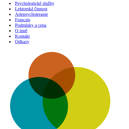
Psychologické služby
Lektorská činnost
Artepsychoterapie
Français
Podmínky a cena
O mně
Kontakt
Odkazy