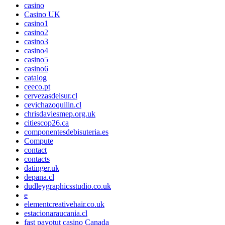
casino
Casino UK
casino1
casino2
casino3
casino4
casino5
casino6
catalog
ceeco.pt
cervezasdelsur.cl
cevichazoquilin.cl
chrisdaviesmep.org.uk
citiescop26.ca
componentesdebisuteria.es
Compute
contact
contacts
datinger.uk
depana.cl
dudleygraphicsstudio.co.uk
e
elementcreativehair.co.uk
estacionaraucania.cl
fast payotut casino Canada