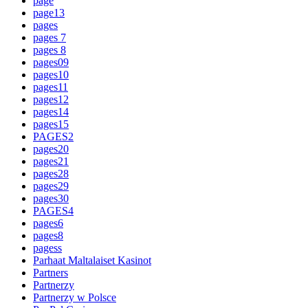
page
page13
pages
pages 7
pages 8
pages09
pages10
pages11
pages12
pages14
pages15
PAGES2
pages20
pages21
pages28
pages29
pages30
PAGES4
pages6
pages8
pagess
Parhaat Maltalaiset Kasinot
Partners
Partnerzy
Partnerzy w Polsce