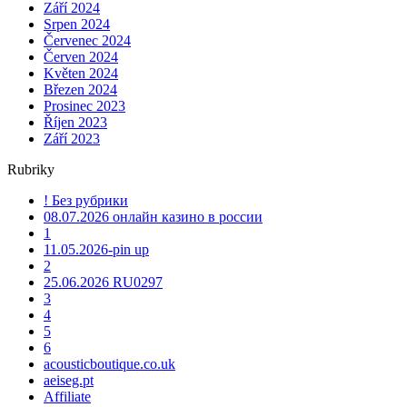
Září 2024
Srpen 2024
Červenec 2024
Červen 2024
Květen 2024
Březen 2024
Prosinec 2023
Říjen 2023
Září 2023
Rubriky
! Без рубрики
08.07.2026 онлайн казино в россии
1
11.05.2026-pin up
2
25.06.2026 RU0297
3
4
5
6
acousticboutique.co.uk
aeiseg.pt
Affiliate