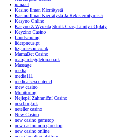
joma.cl
Kasino Ilman Kierrätystä
Kasino Ilman Kierrätystä Ja Rekisteröitymistä
Kasyno Online
Kasyno Z Wypłatą Skrill: Czas, Limity i Opłaty
Keyzino Casino
Landscaping
liderpneus.pt
lizjamieson.co.uk
MamaBet Casino
margareteggleton.co.uk
Massage
media
media111
medicalsexcenter.cl
mew casino
Monitoring
Nejlepší Zahraniční Casino
nesrf.org.uk
neteller casino
New Casino
new casino gamstop
new casino non gamstop
new casino online
new gambling platfom