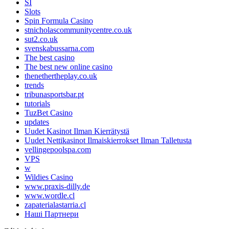
SI
Slots
Spin Formula Casino
stnicholascommunitycentre.co.uk
sut2.co.uk
svenskabussarna.com
The best casino
The best new online casino
thenethertheplay.co.uk
trends
tribunasportsbar.pt
tutorials
TuzBet Casino
updates
Uudet Kasinot Ilman Kierrätystä
Uudet Nettikasinot Ilmaiskierrokset Ilman Talletusta
vellingepoolspa.com
VPS
w
Wildies Casino
www.praxis-dilly.de
www.wordle.cl
zapaterialastarria.cl
Наші Партнери