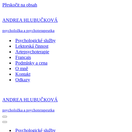
Přeskočit na obsah
ANDREA HLUBUČKOVÁ
psycholožka a psychoterapeutka
Psychologické služby
Lektorská činnost
Artepsychoterapie
Français
Podmínky a cena
O mně
Kontakt
Odkazy
ANDREA HLUBUČKOVÁ
psycholožka a psychoterapeutka
Navigační
menu
Navigační
menu
Psychologické služby