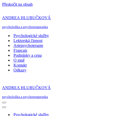
Přeskočit na obsah
ANDREA HLUBUČKOVÁ
psycholožka a psychoterapeutka
Psychologické služby
Lektorská činnost
Artepsychoterapie
Français
Podmínky a cena
O mně
Kontakt
Odkazy
ANDREA HLUBUČKOVÁ
psycholožka a psychoterapeutka
Navigační
menu
Navigační
menu
Psychologické služby