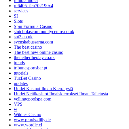
ritmolatino.cl
ru6405_fen702190x4
services
SI
Slots
Spin Formula Casino
stnicholascommunitycentre.co.uk
sut2.co.uk
svenskabussarna.com
The best casino
The best new online casino
thenethertheplay.co.uk
trends
tribunasportsbar.pt
tutorials
TuzBet Casino
updates
Uudet Kasinot Ilman Kierrätystä
Uudet Nettikasinot Ilmaiskierrokset Ilman Talletusta
vellingepoolspa.com
VPS
w
Wildies Casino
www.praxis-dilly.de
www.wordle.cl