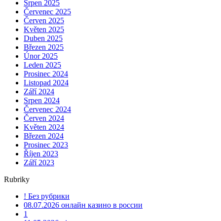
Srpen 2025
Červenec 2025
Červen 2025
Květen 2025
Duben 2025
Březen 2025
Únor 2025
Leden 2025
Prosinec 2024
Listopad 2024
Září 2024
Srpen 2024
Červenec 2024
Červen 2024
Květen 2024
Březen 2024
Prosinec 2023
Říjen 2023
Září 2023
Rubriky
! Без рубрики
08.07.2026 онлайн казино в россии
1