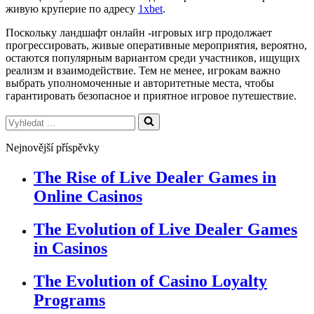
живую круперие по адресу
1xbet
.
Поскольку ландшафт онлайн -игровых игр продолжает
прогрессировать, живые оперативные мероприятия, вероятно,
остаются популярным вариантом среди участников, ищущих
реализм и взаимодействие. Тем не менее, игрокам важно
выбрать уполномоченные и авторитетные места, чтобы
гарантировать безопасное и приятное игровое путешествие.
Vyhledat
...
Nejnovější příspěvky
The Rise of Live Dealer Games in
Online Casinos
The Evolution of Live Dealer Games
in Casinos
The Evolution of Casino Loyalty
Programs