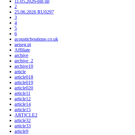
11.05.2026-pin up
2
25.06.2026 RU0297
3
4
5
6
acousticboutique.co.uk
aeiseg.pt
Affiliate
archive
archive_2
archive10
article
article018
article019
article020
article11
article12
article14
article15
ARTICLE2
article32
article33
article9