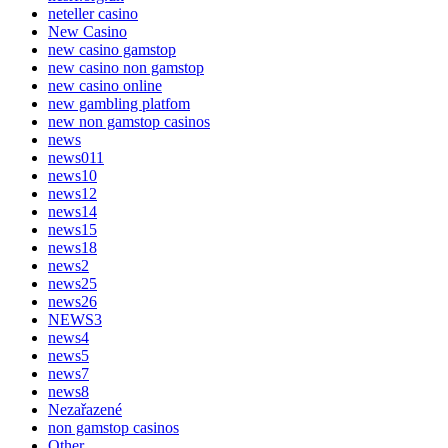
neteller casino
New Casino
new casino gamstop
new casino non gamstop
new casino online
new gambling platfom
new non gamstop casinos
news
news011
news10
news12
news14
news15
news18
news2
news25
news26
NEWS3
news4
news5
news7
news8
Nezařazené
non gamstop casinos
Other