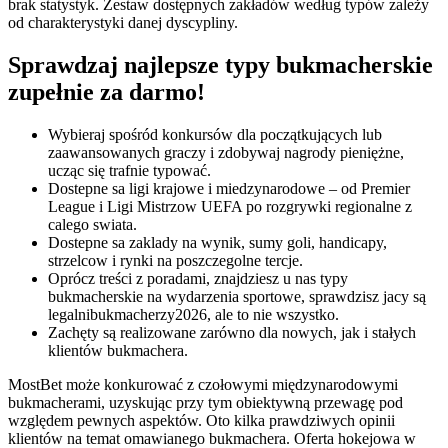
brak statystyk. Zestaw dostępnych zakładów według typów zależy
od charakterystyki danej dyscypliny.
Sprawdzaj najlepsze typy bukmacherskie
zupełnie za darmo!
Wybieraj spośród konkursów dla początkujących lub
zaawansowanych graczy i zdobywaj nagrody pieniężne,
ucząc się trafnie typować.
Dostepne sa ligi krajowe i miedzynarodowe – od Premier
League i Ligi Mistrzow UEFA po rozgrywki regionalne z
calego swiata.
Dostepne sa zaklady na wynik, sumy goli, handicapy,
strzelcow i rynki na poszczegolne tercje.
Oprócz treści z poradami, znajdziesz u nas typy
bukmacherskie na wydarzenia sportowe, sprawdzisz jacy są
legalnibukmacherzy2026, ale to nie wszystko.
Zachęty są realizowane zarówno dla nowych, jak i stałych
klientów bukmachera.
MostBet może konkurować z czołowymi międzynarodowymi
bukmacherami, uzyskując przy tym obiektywną przewagę pod
względem pewnych aspektów. Oto kilka prawdziwych opinii
klientów na temat omawianego bukmachera. Oferta hokejowa w