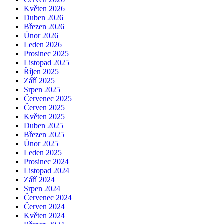
Květen 2026
Duben 2026
Březen 2026
Únor 2026
Leden 2026
Prosinec 2025
Listopad 2025
Říjen 2025
Září 2025
Srpen 2025
Červenec 2025
Červen 2025
Květen 2025
Duben 2025
Březen 2025
Únor 2025
Leden 2025
Prosinec 2024
Listopad 2024
Září 2024
Srpen 2024
Červenec 2024
Červen 2024
Květen 2024