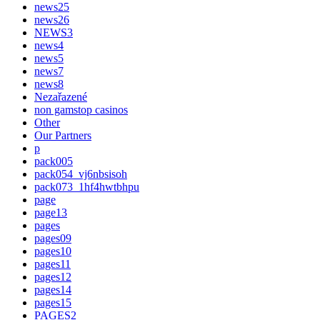
news25
news26
NEWS3
news4
news5
news7
news8
Nezařazené
non gamstop casinos
Other
Our Partners
p
pack005
pack054_vj6nbsisoh
pack073_1hf4hwtbhpu
page
page13
pages
pages09
pages10
pages11
pages12
pages14
pages15
PAGES2