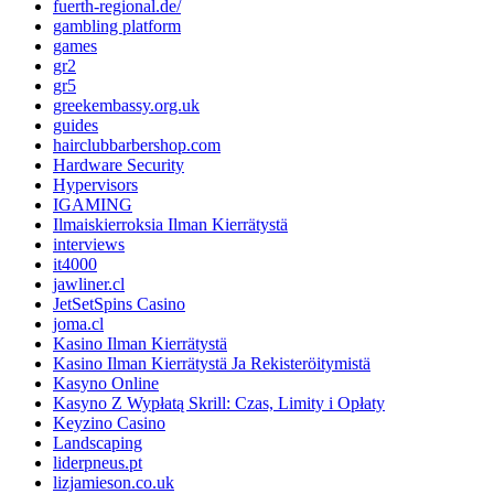
fuerth-regional.de/
gambling platform
games
gr2
gr5
greekembassy.org.uk
guides
hairclubbarbershop.com
Hardware Security
Hypervisors
IGAMING
Ilmaiskierroksia Ilman Kierrätystä
interviews
it4000
jawliner.cl
JetSetSpins Casino
joma.cl
Kasino Ilman Kierrätystä
Kasino Ilman Kierrätystä Ja Rekisteröitymistä
Kasyno Online
Kasyno Z Wypłatą Skrill: Czas, Limity i Opłaty
Keyzino Casino
Landscaping
liderpneus.pt
lizjamieson.co.uk