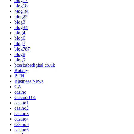
blog17
blog18
blog19
blog22
blog3
blog34
blog4
blog6
blog7
blog787
blog8
blog9
bossbabedigital.co.uk
Botany
BTN
Business News
CA
casino
Casino UK
casino1
casino2
casino3
casino4
casino5
casino6