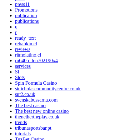
press11
Promotions
publication
publications
q
r
ready_text
rehabkin.cl
reviews
ritmolatino.cl
ru6405_fen702190x4
services
SI
Slots
Spin Formula Casino
stnicholascommunitycentre.co.uk
sut2.co.uk
svenskabussarna.com
The best casino
The best new online casino
thenethertheplay.co.uk
trends
tribunasportsbar.pt
tutorials
TuzBet Casino